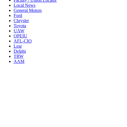
Facility / Union Locator
Local News
General Motors
Ford
Chrysler
Toyota
UAW
OPEIU
AFL-CIO
Lear
Delphi
TRW
AAM