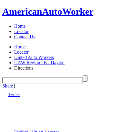
American
Auto
Worker
Home
Locator
Contact Us
Home
Locator
United Auto Workers
UAW Region 2B - Dayton
Directions
Share
|
Tweet