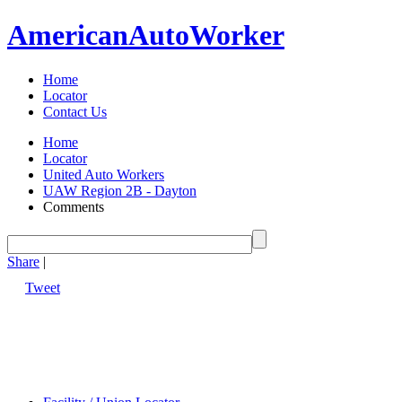
American
Auto
Worker
Home
Locator
Contact Us
Home
Locator
United Auto Workers
UAW Region 2B - Dayton
Comments
Share
|
Tweet