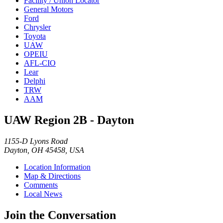
Facility / Union Locator
General Motors
Ford
Chrysler
Toyota
UAW
OPEIU
AFL-CIO
Lear
Delphi
TRW
AAM
UAW Region 2B - Dayton
1155-D Lyons Road
Dayton, OH 45458, USA
Location Information
Map & Directions
Comments
Local News
Join the Conversation