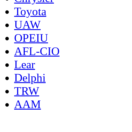
Toyota
UAW
OPEIU
AFL-CIO
Lear
Delphi
TRW
AAM