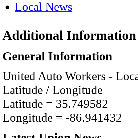
Local News
Additional Information
UAW L
125 To
General Information
Spring 
more in
United Auto Workers - Loc
Latitude / Longitude
Latitude =
35.749582
Longitude =
-86.941432
Latest Union News