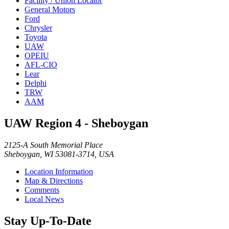
Facility / Union Locator
General Motors
Ford
Chrysler
Toyota
UAW
OPEIU
AFL-CIO
Lear
Delphi
TRW
AAM
UAW Region 4 - Sheboygan
2125-A South Memorial Place
Sheboygan, WI 53081-3714, USA
Location Information
Map & Directions
Comments
Local News
Stay Up-To-Date