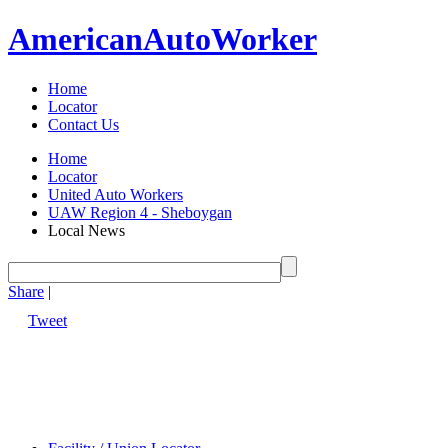
American
Auto
Worker
Home
Locator
Contact Us
Home
Locator
United Auto Workers
UAW Region 4 - Sheboygan
Local News
Share
|
Tweet