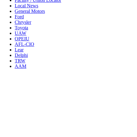
Facility / Union Locator
Local News
General Motors
Ford
Chrysler
Toyota
UAW
OPEIU
AFL-CIO
Lear
Delphi
TRW
AAM