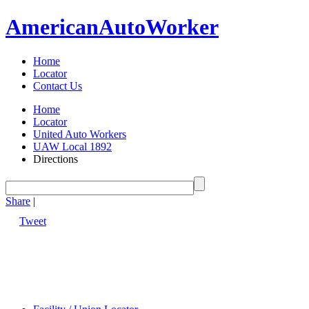
American
Auto
Worker
Home
Locator
Contact Us
Home
Locator
United Auto Workers
UAW Local 1892
Directions
Share
|
Tweet