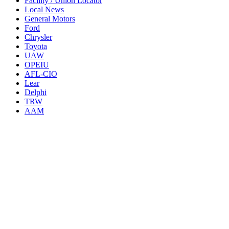
Facility / Union Locator
Local News
General Motors
Ford
Chrysler
Toyota
UAW
OPEIU
AFL-CIO
Lear
Delphi
TRW
AAM