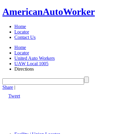
American
Auto
Worker
Home
Locator
Contact Us
Home
Locator
United Auto Workers
UAW Local 1005
Directions
Share
|
Tweet