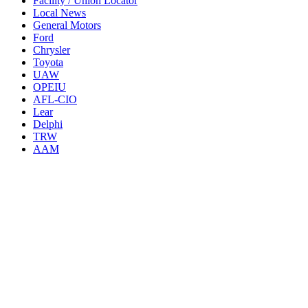
Facility / Union Locator
Local News
General Motors
Ford
Chrysler
Toyota
UAW
OPEIU
AFL-CIO
Lear
Delphi
TRW
AAM