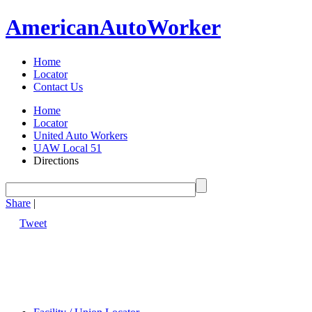
American
Auto
Worker
Home
Locator
Contact Us
Home
Locator
United Auto Workers
UAW Local 51
Directions
Share
|
Tweet