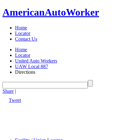
American
Auto
Worker
Home
Locator
Contact Us
Home
Locator
United Auto Workers
UAW Local 887
Directions
Share
|
Tweet