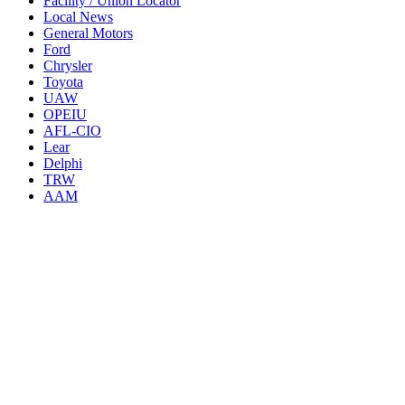
Facility / Union Locator
Local News
General Motors
Ford
Chrysler
Toyota
UAW
OPEIU
AFL-CIO
Lear
Delphi
TRW
AAM