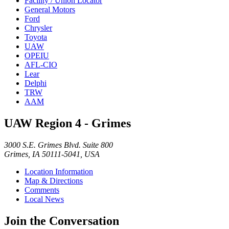
Facility / Union Locator
General Motors
Ford
Chrysler
Toyota
UAW
OPEIU
AFL-CIO
Lear
Delphi
TRW
AAM
UAW Region 4 - Grimes
3000 S.E. Grimes Blvd. Suite 800
Grimes, IA 50111-5041, USA
Location Information
Map & Directions
Comments
Local News
Join the Conversation