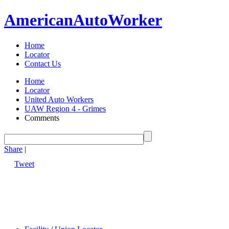
American
Auto
Worker
Home
Locator
Contact Us
Home
Locator
United Auto Workers
UAW Region 4 - Grimes
Comments
Share
|
Tweet