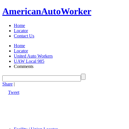
American
Auto
Worker
Home
Locator
Contact Us
Home
Locator
United Auto Workers
UAW Local 985
Comments
Share
|
Tweet