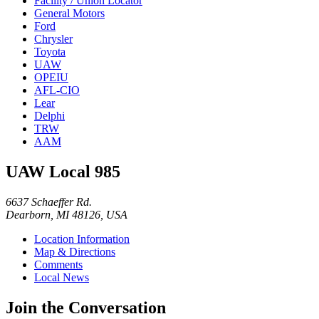
Facility / Union Locator
General Motors
Ford
Chrysler
Toyota
UAW
OPEIU
AFL-CIO
Lear
Delphi
TRW
AAM
UAW Local 985
6637 Schaeffer Rd.
Dearborn, MI 48126, USA
Location Information
Map & Directions
Comments
Local News
Join the Conversation