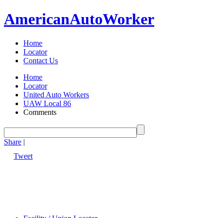
American
Auto
Worker
Home
Locator
Contact Us
Home
Locator
United Auto Workers
UAW Local 86
Comments
Share
|
Tweet