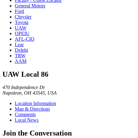
Facility / Union Locator
General Motors
Ford
Chrysler
Toyota
UAW
OPEIU
AFL-CIO
Lear
Delphi
TRW
AAM
UAW Local 86
470 Independence Dr
Napoleon, OH 43545, USA
Location Information
Map & Directions
Comments
Local News
Join the Conversation