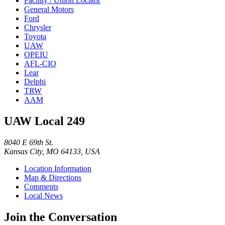
Facility / Union Locator
General Motors
Ford
Chrysler
Toyota
UAW
OPEIU
AFL-CIO
Lear
Delphi
TRW
AAM
UAW Local 249
8040 E 69th St.
Kansas City, MO 64133, USA
Location Information
Map & Directions
Comments
Local News
Join the Conversation