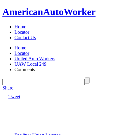
American
Auto
Worker
Home
Locator
Contact Us
Home
Locator
United Auto Workers
UAW Local 249
Comments
Share
|
Tweet