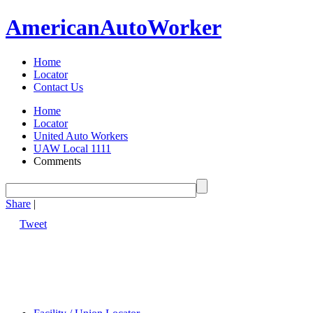
American
Auto
Worker
Home
Locator
Contact Us
Home
Locator
United Auto Workers
UAW Local 1111
Comments
Share
|
Tweet