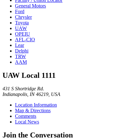
Facility / Union Locator
General Motors
Ford
Chrysler
Toyota
UAW
OPEIU
AFL-CIO
Lear
Delphi
TRW
AAM
UAW Local 1111
431 S Shortridge Rd.
Indianapolis, IN 46219, USA
Location Information
Map & Directions
Comments
Local News
Join the Conversation