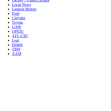
Facility / Union Locator
Local News
General Motors
Ford
Chrysler
Toyota
UAW
OPEIU
AFL-CIO
Lear
Delphi
TRW
AAM