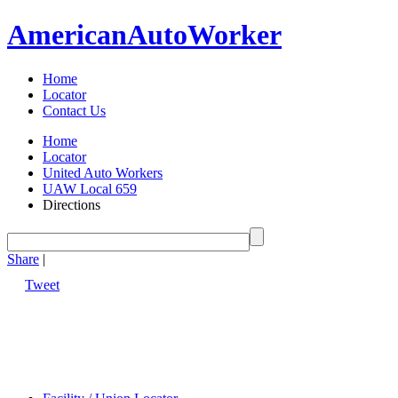
American
Auto
Worker
Home
Locator
Contact Us
Home
Locator
United Auto Workers
UAW Local 659
Directions
Share
|
Tweet